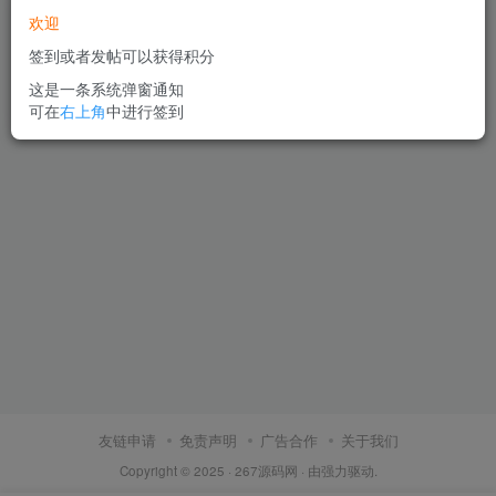
交友盲盒最/新版V2.0系统源码
欢迎
签到或者发帖可以获得积分
付费资源
1
网站源码
这是一条系统弹窗通知
9个月前
7
可在
右上角
中进行签到
友链申请
免责声明
广告合作
关于我们
Copyright © 2025 ·
267源码网
· 由
强力驱动.