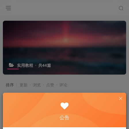
实用教程
共44篇
排序
更新
浏览
点赞
评论
鸿蒙 NEXT 上线后，出境易装第三方
应用更轻松
# 出境易
# 鸿蒙
# NEXT
公告
4个月前
14