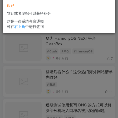
纯血鸿蒙重大更新：用「出境易/初境
欢迎
1」安装海外应用与部分安卓 APK
签到或者发帖可以获得积分
# 出境易
# 鸿蒙
# HarmonyOS NEXT
这是一条系统弹窗通知
6个月前
5
可在
右上角
中进行签到
华为 HarmonyOS NEXT平台
ClashBox
# Clash
# 华为
# HarmonyOS
6个月前
7
翻墙后看什么？这份热门海外网站清单
先收好
# 翻墙
8个月前
11
近期测试使用复写 DNS 的方式可以解
决部分机场入口域名被污染的问题
# 代理工具
# DNS