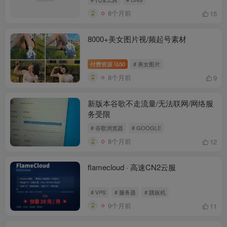
8个月前
15
8000+美女图片视/频起号素材
付费资源
50
# 美女图片
8个月前
9
新版本谷歌不走流量/无法联网/网络服
务受限
# 谷歌浏览器
# GOOGLE
8个月前
12
flamecloud · 高速CN2云服
# VPS
# 服务器
# 跳板机
9个月前
11