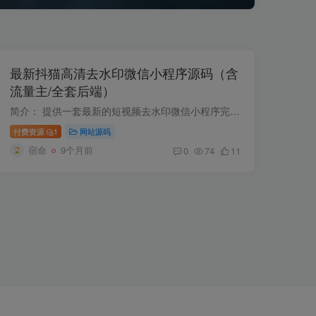
最新抖猫高清去水印微信小程序源码（含
流量主/全套后端）
简介： 提供一套最新的短视频去水印微信小程序完整源码，包含小程序前端与服务端后台，开箱即用。支持多平台解析与高清无水印下载，内置流量主广告位，便于快速上线与变现。 功能亮点： 多平台...
付费资源
1
网站源码
宿命
9个月前
0
74
11