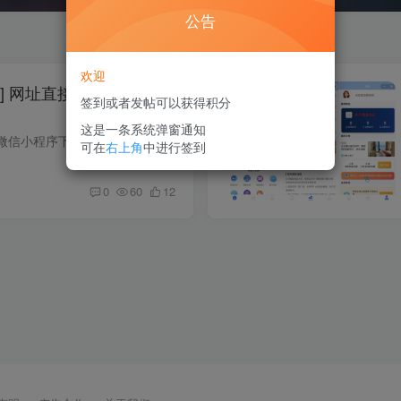
公告
欢迎
] 网址直接打包封装成微
签到或者发帖可以获得积分
这是一条系统弹窗通知
网址直接打包封装成微信小程序下载地址： https://pan.quark.cn/s/a6ec62f60fc7https://pan.baidu.com/s/1NjoBeT-ER41UA1YjISKS5w?pwd=8888 提取码: 8888
可在
右上角
中进行签到
0
60
12